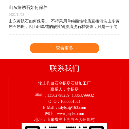
山东黄锈石如何保养
2022/11/23
山东黄锈石如何保养1，不得采用单纯酸性物质直接清洗山东黄
锈石锈斑，因为用单纯的酸性物质清洗石材锈斑，只是一个简
单的氧化还原和溶解过程，铁离子仍具不稳定性，很容易与空
气中的水和氧再次发生氧化反应重新生成
查看更多
联系我们
汶上县白石乡扬磊石材加工厂
联系人：李扬磊
手机：13562798259 13863799932
Q Q：1036861521
E-Mail：sdylsc@163.com
网址：www.jnylsc.com
地址：山东省汶上县白石乡后郑村