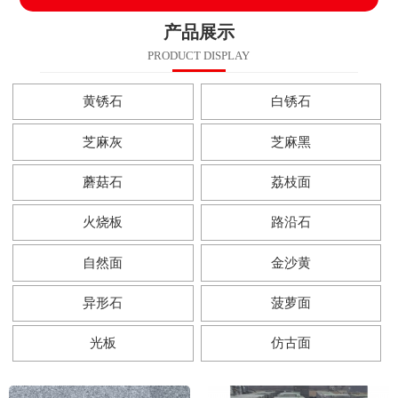
产品展示
PRODUCT DISPLAY
黄锈石
白锈石
芝麻灰
芝麻黑
蘑菇石
荔枝面
火烧板
路沿石
自然面
金沙黄
异形石
菠萝面
光板
仿古面