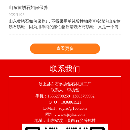
山东黄锈石如何保养
2022/11/23
山东黄锈石如何保养1，不得采用单纯酸性物质直接清洗山东黄
锈石锈斑，因为用单纯的酸性物质清洗石材锈斑，只是一个简
单的氧化还原和溶解过程，铁离子仍具不稳定性，很容易与空
气中的水和氧再次发生氧化反应重新生成
查看更多
联系我们
汶上县白石乡扬磊石材加工厂
联系人：李扬磊
手机：13562798259 13863799932
Q Q：1036861521
E-Mail：sdylsc@163.com
网址：www.jnylsc.com
地址：山东省汶上县白石乡后郑村