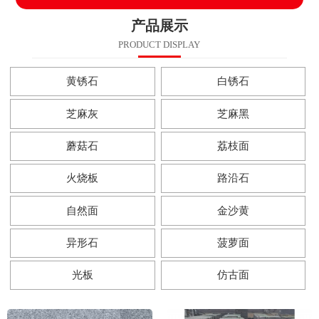
产品展示
PRODUCT DISPLAY
黄锈石
白锈石
芝麻灰
芝麻黑
蘑菇石
荔枝面
火烧板
路沿石
自然面
金沙黄
异形石
菠萝面
光板
仿古面