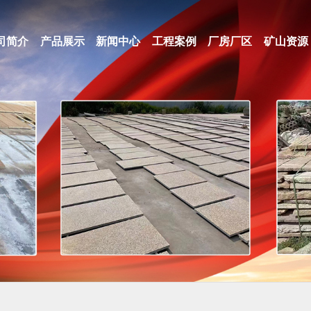
司简介
产品展示
新闻中心
工程案例
厂房厂区
矿山资源