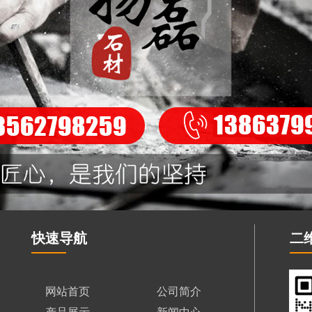
快速导航
二
网站首页
公司简介