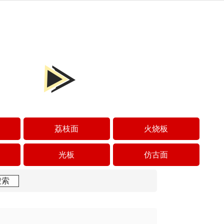
荔枝面
火烧板
光板
仿古面