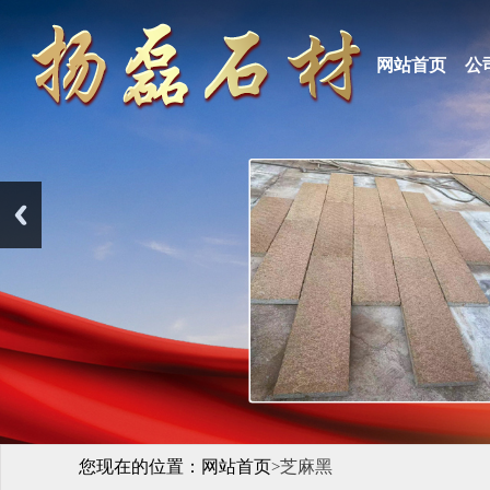
网站首页
公
您现在的位置：
网站首页
芝麻黑
>