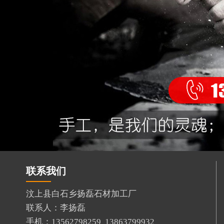
联系我们
汶上县白石乡扬磊石材加工厂
联系人：李扬磊
手机：13562798259 13863799932