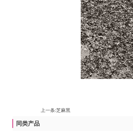
上一条:
芝麻黑
同类产品