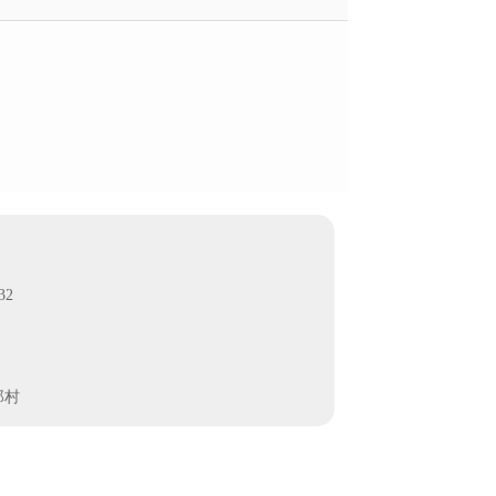
32
郑村