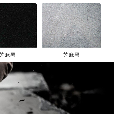
芝麻黑
芝麻黑