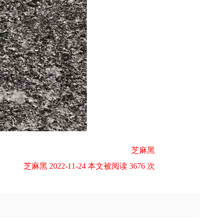
芝麻黑
芝麻黑 2022-11-24 本文被阅读 3676 次