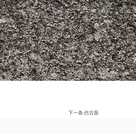
下一条:
仿古面